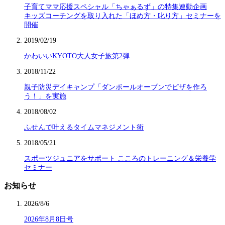
子育てママ応援スペシャル「ちゃぁるず」の特集連動企画
キッズコーチングを取り入れた「ほめ方・叱り方」セミナーを
開催
2019/02/19
かわいいKYOTO大人女子旅第2弾
2018/11/22
親子防災デイキャンプ「ダンボールオーブンでピザを作ろ
う！」を実施
2018/08/02
ふせんで叶えるタイムマネジメント術
2018/05/21
スポーツジュニアをサポート こころのトレーニング＆栄養学
セミナー
お知らせ
2026/8/6
2026年8月8日号