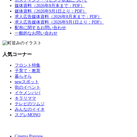
ポスティング・リビング折込について
媒体資料（2026年8月末まで：PDF）
媒体資料（2026年9月1日より：PDF）
求人広告媒体資料（2026年8月末まで：PDF）
求人広告媒体資料（2026年9月1日より：PDF）
配布に関するお問い合わせ
一般的なお問い合わせ
人気コーナー
フロント特集
子育て・教育
暮らそら
newスポット
街のイベント
イケメンパパ
キラリママ
テレビのツムジ
みんなのイイネ
スグレMONO
Cinema Preview