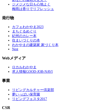
ジメジメな日も心地よく
梅雨は香りでリフレッシュ
発行物
カフェわかやま2023
まちぐるめぐり
紀州のカレー本
住まいづくりの本
わかやまの建築家 家づくり本
Nest
Webメディア
ロカルわかやま
求人情報GOOD-JOB-NAVI
事業
リビングカルチャー倶楽部
夢いっぱい保育園
リビングフェスタ2017
CSR