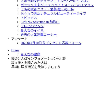
ズボラ独女がチェック！！スーパーのイマコレ
ガッツリ主夫が チェック！！スーパーのイマコレ
うちの飲みニスト・酒美 推しの一杯
おうちで美活ナチュラルビューティーライフ
トピックス
LIVING Selection in 和歌山
テレビのツムジ
みんなのイイネ
過去の人気連載コーナー
アンケート
2026年1月10日号プレゼント応募フォーム
Home
みんなの健康
協会けんぽインフォメーションvol.28
高血圧と判断された人は
早期に医療機関を受診しましょう