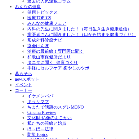
過去の人気連載コラム
みんなの健康
健康トピックス
医療TOPICS
みんなの健康フェア
内科の先生に聞きました！（毎日生き生き健康通信）
歯医者さんに聞きました！（口から始まる健康づくり）
形成外科診療ナビ
協会けんぽ
治療の最前線！専門医に聞く
和歌山市保健所だより
タニタに聞く! 健康づくり
手軽にセルフケア 癒やしのツボ
暮らそら
newスポット
イベント
コーナー
イケメンパパ
キラリママ
ちまたで話題のスグレMONO
Cinema Preview
文化財 仏像のよこがお
私たちの視線と始点
ほ～ほ～法律
防災Topics