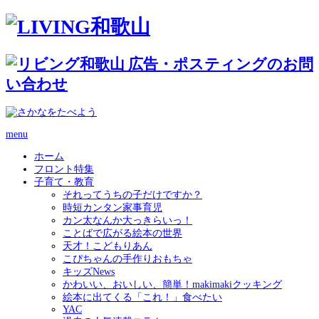
menu
ホーム
フロント特集
子育て・教育
それってうちの子だけですか？
時短カンタン家事育児
カン太なんか大っきらいっ！
ことばで広がる絵本の世界
天才！こどもりあん
こぴちゃんの手作りおもちゃ
キッズNews
かわいい、おいしい、簡単！makimakiクッキング
絵本に出てくる「これ！」食べたい
YAC