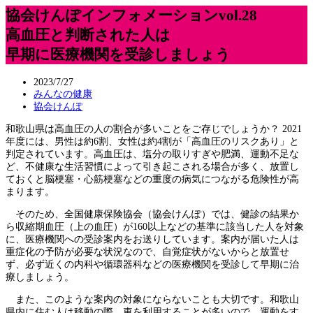
協会けんぽインフォメーションvol.28
高血圧と判断された人は
早期に医療機関を受診しましょう
2023/7/27
みんなの健康
協会けんぽ
和歌山県は高血圧の人の割合が多いことをご存じでしょうか？ 2021
年度には、男性は約6割、女性は約4割が「高血圧のリスクあり」と
判定されています。高血圧は、塩分の取りすぎや肥満、運動不足な
ど、不健康な生活習慣によって引き起こされる場合が多く、放置し
ておくと脳梗塞・心筋梗塞などの重度の病気につながる危険性が高
まります。
そのため、全国健康保険協会（協会けんぽ）では、健診の結果か
ら収縮期血圧（上の血圧）が160以上などの基準に該当した人を対象
に、医療機関への受診案内をお送りしています。案内が届いた人は
重症化の予防が必要な状況なので、自覚症状がないからと放置せ
ず、必ず近くの内科や循環器科などの医療機関を受診して早期に治
療しましょう。
また、このような案内の対象にならないことも大切です。和歌山
県内に住む人は移動の際、車を利用することが多いので、運動をす