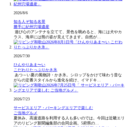
2026/8/6
知る人ぞ知る名景
勝手に紀州穴場遺産
遊び心のアンテナを立てて、景色を眺めると、海には犬やカ
ラス、海岸には熊の姿が見えてきます。自然が…
2026/7/30
ひんやりあま〜い
こだわりたっぷりかき氷
あつ～い夏の風物詩・かき氷。シロップをかけて味わう昔な
がらの定番スタイルから進化を続け、イマドキ…
2026/7/23
サービスエリア・パーキングエリアで楽しむ
ご当地グルメ
夏休み、高速道路を利用する人も多いのでは。今回は近畿エリ
アのリビング新聞編集部の合同企画。5府県の…