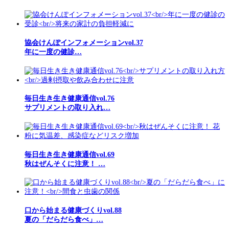
協会けんぽインフォメーションvol.37
年に一度の健診…
毎日生き生き健康通信vol.76
サプリメントの取り入れ…
毎日生き生き健康通信vol.69
秋はぜんそくに注意！ …
口から始まる健康づくりvol.88
夏の「だらだら食べ」…