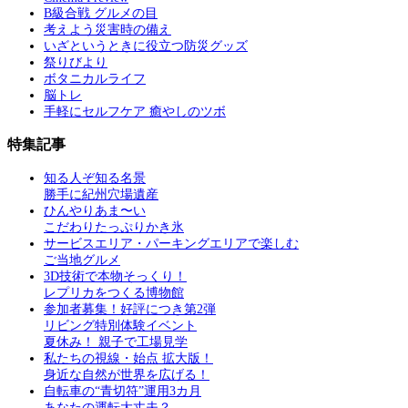
B級合戦 グルメの目
考えよう災害時の備え
いざというときに役立つ防災グッズ
祭りびより
ボタニカルライフ
脳トレ
手軽にセルフケア 癒やしのツボ
特集記事
知る人ぞ知る名景
勝手に紀州穴場遺産
ひんやりあま〜い
こだわりたっぷりかき氷
サービスエリア・パーキングエリアで楽しむ
ご当地グルメ
3D技術で本物そっくり！
レプリカをつくる博物館
参加者募集！好評につき第2弾
リビング特別体験イベント
夏休み！ 親子で工場見学
私たちの視線・始点 拡大版！
身近な自然が世界を広げる！
自転車の“青切符”運用3カ月
あなたの運転大丈夫？