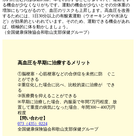
る機会が少なくなりがちです。運動の機会が少ないとその分体重の
増加にもつながるので、血圧のリスクも上昇します。高血圧を改善
するためには、1日30分以上の有酸素運動（ウオーキングや水泳な
ど）が効果的といわれています。そのため、運動できる機会があれ
ば、積極的に体を動かしましょう。
（全国健康保険協会和歌山支部保健グループ）
高血圧を早期に治療するメリット
①脳梗塞・心筋梗塞などの合併症を未然に防 ぐこ
とができる
②重症化した場合に比べ、比較的楽に治療が でき
る
③医療費を抑えることができる
※早期に治療した場合、内服薬で年間7万円程度、放
置して重度の病気になった場合、年間300～400万円
程度
【問い合わせ】
073（435）0224
全国健康保険協会和歌山支部保健グループ