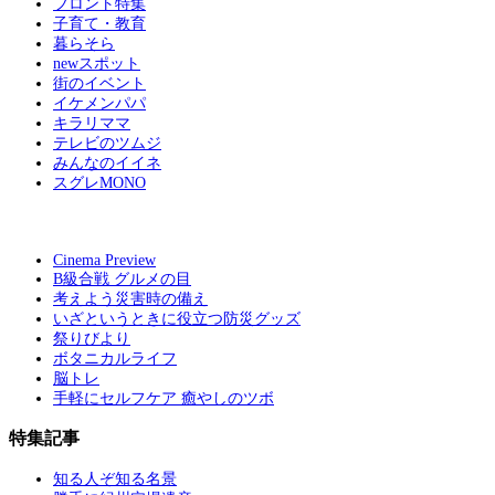
フロント特集
子育て・教育
暮らそら
newスポット
街のイベント
イケメンパパ
キラリママ
テレビのツムジ
みんなのイイネ
スグレMONO
Cinema Preview
B級合戦 グルメの目
考えよう災害時の備え
いざというときに役立つ防災グッズ
祭りびより
ボタニカルライフ
脳トレ
手軽にセルフケア 癒やしのツボ
特集記事
知る人ぞ知る名景