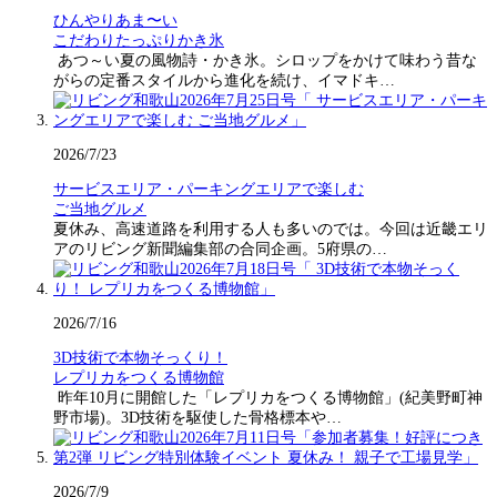
ひんやりあま〜い
こだわりたっぷりかき氷
あつ～い夏の風物詩・かき氷。シロップをかけて味わう昔な
がらの定番スタイルから進化を続け、イマドキ…
2026/7/23
サービスエリア・パーキングエリアで楽しむ
ご当地グルメ
夏休み、高速道路を利用する人も多いのでは。今回は近畿エリ
アのリビング新聞編集部の合同企画。5府県の…
2026/7/16
3D技術で本物そっくり！
レプリカをつくる博物館
昨年10月に開館した「レプリカをつくる博物館」(紀美野町神
野市場)。3D技術を駆使した骨格標本や…
2026/7/9