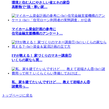
環境と住む人にやさしい省エネの家⑤
高断熱で“脱・寒い家…
マイホーム資金計画の参考に
住宅金融支援機構のアンケート…
FPが教える！ 家づくりのマネー講座①
いくらの家なら買…
私、家を建てたいんですけど…、教えて岩端さん⑧
諸費用っ…
トップページに戻る