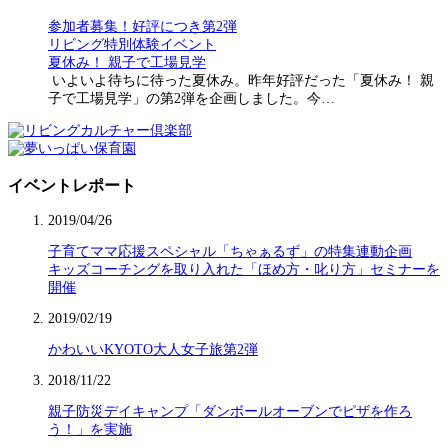
参加者募集！好評につき第2弾
リビング特別体験イベント
夏休み！ 親子で工場見学
いよいよ待ちに待った夏休み。昨年好評だった「夏休み！ 親
子で工場見学」の第2弾を企画しました。今…
イベントレポート
2019/04/26
子育てママ応援スペシャル「ちゃぁるず」の特集連動企画
キッズコーチングを取り入れた「ほめ方・叱り方」セミナーを
開催
2019/02/19
かわいいKYOTO大人女子旅第2弾
2018/11/22
親子防災デイキャンプ「ダンボールオーブンでピザを作ろ
う！」を実施