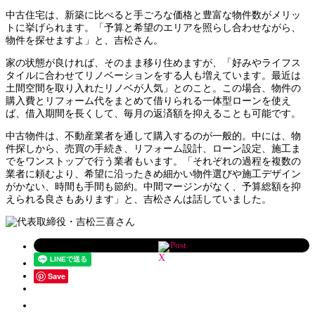
中古住宅は、新築に比べると手ごろな価格と豊富な物件数がメリッ
トに挙げられます。「予算と希望のエリアを照らし合わせながら、
物件を探せますよ」と、吉松さん。
家の状態が良ければ、そのまま移り住めますが、「好みやライフス
タイルに合わせてリノベーションをする人も増えています。最近は
土間空間を取り入れたリノベが人気」とのこと。この場合、物件の
購入費とリフォーム代をまとめて借りられる一体型ローンを使え
ば、借入期間を長くして、毎月の返済額を抑えることも可能です。
中古物件は、不動産業者を通して購入するのが一般的。中には、物
件探しから、売買の手続き、リフォーム設計、ローン設定、施工ま
でをワンストップで行う業者もいます。「それぞれの過程を複数の
業者に頼むより、希望に沿ったきめ細かい物件選びや施工デザイン
がかない、時間も手間も節約。中間マージンがなく、予算総額を抑
えられる良さもあります」と、吉松さんは話していました。
Post
Save