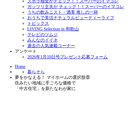
ズボラ独女がチェック！！スーパーのイマコレ
ガッツリ主夫が チェック！！スーパーのイマコレ
うちの飲みニスト・酒美 推しの一杯
おうちで美活ナチュラルビューティーライフ
トピックス
LIVING Selection in 和歌山
テレビのツムジ
みんなのイイネ
過去の人気連載コーナー
アンケート
2026年1月10日号プレゼント応募フォーム
Home
暮らそら
夢をかなえる！ マイホームの選択肢⑧
住みたい地域に手ごろな価格で
「中古住宅」を新たなわが家に