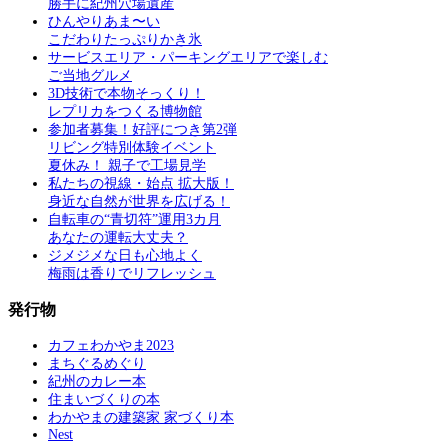
勝手に紀州穴場遺産
ひんやりあま〜い
こだわりたっぷりかき氷
サービスエリア・パーキングエリアで楽しむ
ご当地グルメ
3D技術で本物そっくり！
レプリカをつくる博物館
参加者募集！好評につき第2弾
リビング特別体験イベント
夏休み！ 親子で工場見学
私たちの視線・始点 拡大版！
身近な自然が世界を広げる！
自転車の“青切符”運用3カ月
あなたの運転大丈夫？
ジメジメな日も心地よく
梅雨は香りでリフレッシュ
発行物
カフェわかやま2023
まちぐるめぐり
紀州のカレー本
住まいづくりの本
わかやまの建築家 家づくり本
Nest