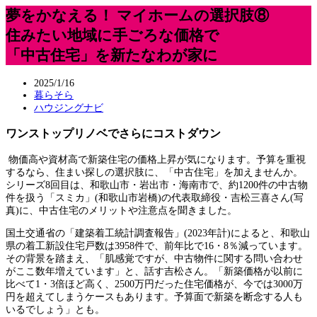
夢をかなえる！ マイホームの選択肢⑧
住みたい地域に手ごろな価格で
「中古住宅」を新たなわが家に
2025/1/16
暮らそら
ハウジングナビ
ワンストップリノベでさらにコストダウン
物価高や資材高で新築住宅の価格上昇が気になります。予算を重視
するなら、住まい探しの選択肢に、「中古住宅」を加えませんか。
シリーズ8回目は、和歌山市・岩出市・海南市で、約1200件の中古物
件を扱う「スミカ」(和歌山市岩橋)の代表取締役・吉松三喜さん(写
真)に、中古住宅のメリットや注意点を聞きました。
国土交通省の「建築着工統計調査報告」(2023年計)によると、和歌山
県の着工新設住宅戸数は3958件で、前年比で16・8％減っています。
その背景を踏まえ、「肌感覚ですが、中古物件に関する問い合わせ
がここ数年増えています」と、話す吉松さん。「新築価格が以前に
比べて1・3倍ほど高く、2500万円だった住宅価格が、今では3000万
円を超えてしまうケースもあります。予算面で新築を断念する人も
いるでしょう」とも。