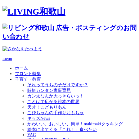
menu
ホーム
フロント特集
子育て・教育
それってうちの子だけですか？
時短カンタン家事育児
カン太なんか大っきらいっ！
ことばで広がる絵本の世界
天才！こどもりあん
こぴちゃんの手作りおもちゃ
キッズNews
かわいい、おいしい、簡単！makimakiクッキング
絵本に出てくる「これ！」食べたい
YAC