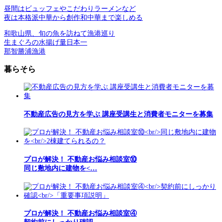
昼間はビュッフェやこだわりラーメンなど
夜は本格派中華から創作和中華まで楽しめる
和歌山県、旬の魚を訪ねて漁港巡り
生まぐろの水揚げ量日本一
那智勝浦漁港
暮らそら
不動産広告の見方を学ぶ 講座受講生と消費者モニターを募集
プロが解決！ 不動産お悩み相談室⑩
同じ敷地内に建物を<…
プロが解決！ 不動産お悩み相談室④