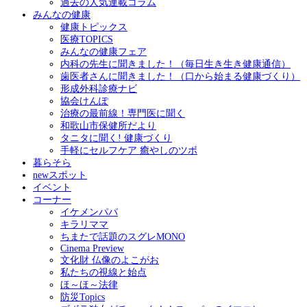
過去の人気連載コラム
みんなの健康
健康トピックス
医療TOPICS
みんなの健康フェア
内科の先生に聞きました！（毎日生き生き健康通信）
歯医者さんに聞きました！（口から始まる健康づくり）
形成外科診療ナビ
協会けんぽ
治療の最前線！専門医に聞く
和歌山市保健所だより
タニタに聞く! 健康づくり
手軽にセルフケア 癒やしのツボ
暮らそら
newスポット
イベント
コーナー
イケメンパパ
キラリママ
ちまたで話題のスグレMONO
Cinema Preview
文化財 仏像のよこがお
私たちの視線と始点
ほ～ほ～法律
防災Topics