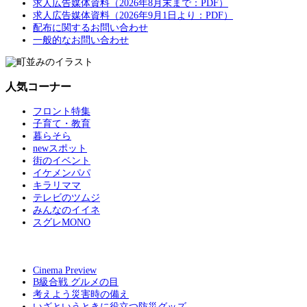
求人広告媒体資料（2026年8月末まで：PDF）
求人広告媒体資料（2026年9月1日より：PDF）
配布に関するお問い合わせ
一般的なお問い合わせ
人気コーナー
フロント特集
子育て・教育
暮らそら
newスポット
街のイベント
イケメンパパ
キラリママ
テレビのツムジ
みんなのイイネ
スグレMONO
Cinema Preview
B級合戦 グルメの目
考えよう災害時の備え
いざというときに役立つ防災グッズ