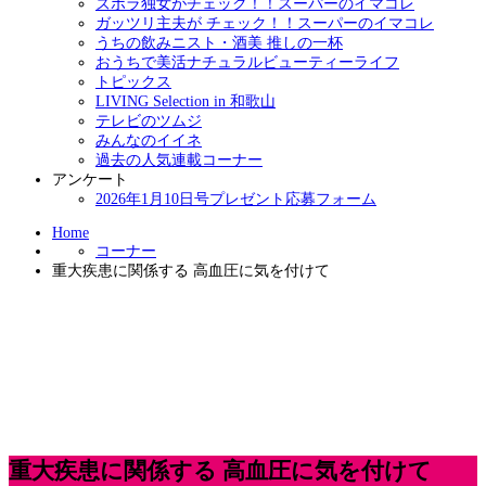
ズボラ独女がチェック！！スーパーのイマコレ
ガッツリ主夫が チェック！！スーパーのイマコレ
うちの飲みニスト・酒美 推しの一杯
おうちで美活ナチュラルビューティーライフ
トピックス
LIVING Selection in 和歌山
テレビのツムジ
みんなのイイネ
過去の人気連載コーナー
アンケート
2026年1月10日号プレゼント応募フォーム
Home
コーナー
重大疾患に関係する 高血圧に気を付けて
重大疾患に関係する 高血圧に気を付けて