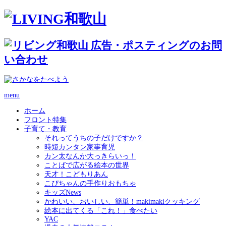
menu
ホーム
フロント特集
子育て・教育
それってうちの子だけですか？
時短カンタン家事育児
カン太なんか大っきらいっ！
ことばで広がる絵本の世界
天才！こどもりあん
こぴちゃんの手作りおもちゃ
キッズNews
かわいい、おいしい、簡単！makimakiクッキング
絵本に出てくる「これ！」食べたい
YAC