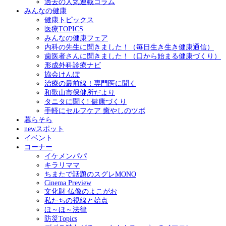
過去の人気連載コラム
みんなの健康
健康トピックス
医療TOPICS
みんなの健康フェア
内科の先生に聞きました！（毎日生き生き健康通信）
歯医者さんに聞きました！（口から始まる健康づくり）
形成外科診療ナビ
協会けんぽ
治療の最前線！専門医に聞く
和歌山市保健所だより
タニタに聞く! 健康づくり
手軽にセルフケア 癒やしのツボ
暮らそら
newスポット
イベント
コーナー
イケメンパパ
キラリママ
ちまたで話題のスグレMONO
Cinema Preview
文化財 仏像のよこがお
私たちの視線と始点
ほ～ほ～法律
防災Topics