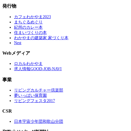
発行物
カフェわかやま2023
まちぐるめぐり
紀州のカレー本
住まいづくりの本
わかやまの建築家 家づくり本
Nest
Webメディア
ロカルわかやま
求人情報GOOD-JOB-NAVI
事業
リビングカルチャー倶楽部
夢いっぱい保育園
リビングフェスタ2017
CSR
日本宇宙少年団和歌山分団