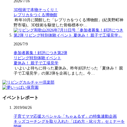
2026/7/16
3D技術で本物そっくり！
レプリカをつくる博物館
昨年10月に開館した「レプリカをつくる博物館」(紀美野町神
野市場)。3D技術を駆使した骨格標本や…
2026/7/9
参加者募集！好評につき第2弾
リビング特別体験イベント
夏休み！ 親子で工場見学
いよいよ待ちに待った夏休み。昨年好評だった「夏休み！ 親
子で工場見学」の第2弾を企画しました。今…
イベントレポート
2019/04/26
子育てママ応援スペシャル「ちゃぁるず」の特集連動企画
キッズコーチングを取り入れた「ほめ方・叱り方」セミナーを
開催