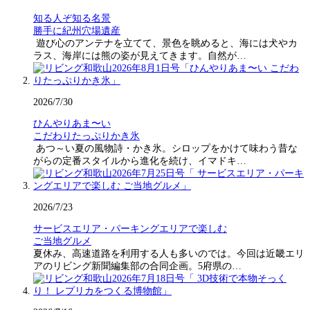
知る人ぞ知る名景
勝手に紀州穴場遺産
遊び心のアンテナを立てて、景色を眺めると、海には犬やカ
ラス、海岸には熊の姿が見えてきます。自然が…
2026/7/30
ひんやりあま〜い
こだわりたっぷりかき氷
あつ～い夏の風物詩・かき氷。シロップをかけて味わう昔な
がらの定番スタイルから進化を続け、イマドキ…
2026/7/23
サービスエリア・パーキングエリアで楽しむ
ご当地グルメ
夏休み、高速道路を利用する人も多いのでは。今回は近畿エリ
アのリビング新聞編集部の合同企画。5府県の…