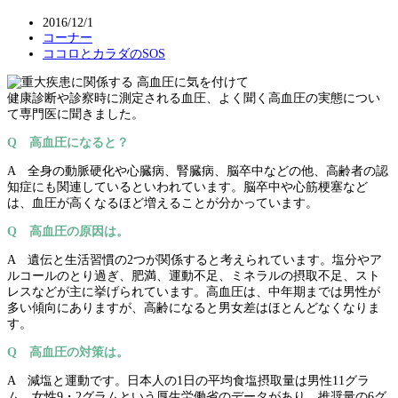
2016/12/1
コーナー
ココロとカラダのSOS
健康診断や診察時に測定される血圧、よく聞く高血圧の実態につい
て専門医に聞きました。
Q 高血圧になると？
A 全身の動脈硬化や心臓病、腎臓病、脳卒中などの他、高齢者の認
知症にも関連しているといわれています。脳卒中や心筋梗塞など
は、血圧が高くなるほど増えることが分かっています。
Q 高血圧の原因は。
A 遺伝と生活習慣の2つが関係すると考えられています。塩分やア
ルコールのとり過ぎ、肥満、運動不足、ミネラルの摂取不足、スト
レスなどが主に挙げられています。高血圧は、中年期までは男性が
多い傾向にありますが、高齢になると男女差はほとんどなくなりま
す。
Q 高血圧の対策は。
A 減塩と運動です。日本人の1日の平均食塩摂取量は男性11グラ
ム、女性9・2グラムという厚生労働省のデータがあり、推奨量の6グ