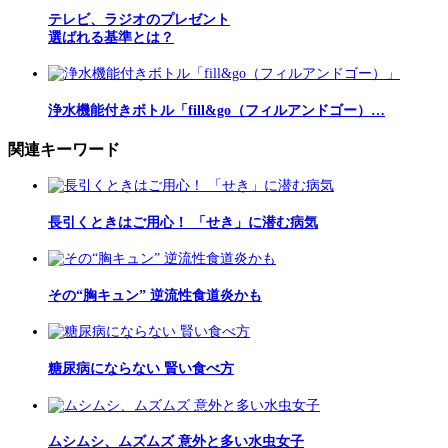
テレビ、ラジオのプレゼント
選ばれる基準とは？
浄水機能付きボトル「fill&go（フィルアンドゴー）…
関連キーワード
長引くときはご用心！ 「せき」に潜む病気
その“胸キュン” 逆流性食道炎かも
糖尿病にならない 賢い食べ方
ムシムシ、ムズムズ 意外と多い水虫女子