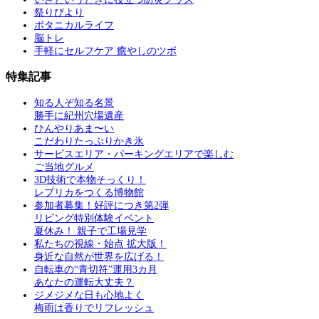
祭りびより
ボタニカルライフ
脳トレ
手軽にセルフケア 癒やしのツボ
特集記事
知る人ぞ知る名景
勝手に紀州穴場遺産
ひんやりあま〜い
こだわりたっぷりかき氷
サービスエリア・パーキングエリアで楽しむ
ご当地グルメ
3D技術で本物そっくり！
レプリカをつくる博物館
参加者募集！好評につき第2弾
リビング特別体験イベント
夏休み！ 親子で工場見学
私たちの視線・始点 拡大版！
身近な自然が世界を広げる！
自転車の“青切符”運用3カ月
あなたの運転大丈夫？
ジメジメな日も心地よく
梅雨は香りでリフレッシュ