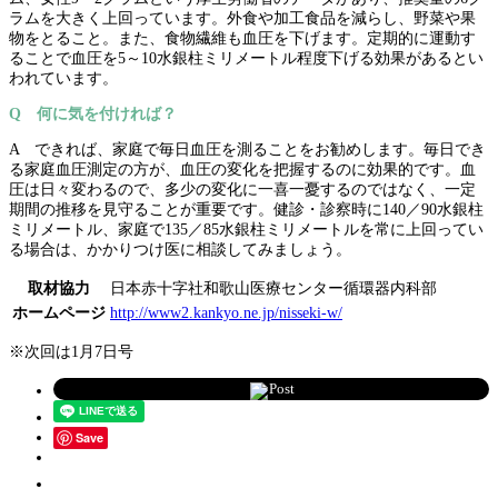
ラムを大きく上回っています。外食や加工食品を減らし、野菜や果
物をとること。また、食物繊維も血圧を下げます。定期的に運動す
ることで血圧を5～10水銀柱ミリメートル程度下げる効果があるとい
われています。
Q 何に気を付ければ？
A できれば、家庭で毎日血圧を測ることをお勧めします。毎日でき
る家庭血圧測定の方が、血圧の変化を把握するのに効果的です。血
圧は日々変わるので、多少の変化に一喜一憂するのではなく、一定
期間の推移を見守ることが重要です。健診・診察時に140／90水銀柱
ミリメートル、家庭で135／85水銀柱ミリメートルを常に上回ってい
る場合は、かかりつけ医に相談してみましょう。
取材協力
日本赤十字社和歌山医療センター循環器内科部
ホームページ
http://www2.kankyo.ne.jp/nisseki-w/
※次回は1月7日号
Post
Save