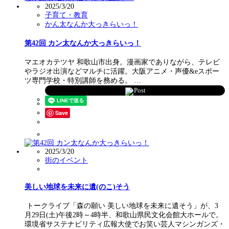
2025/3/20
子育て・教育
かん太なんか大っきらいっ！
第42回 カン太なんか大っきらいっ！
マエオカテツヤ 和歌山市出身。漫画家でありながら、テレビ
やラジオ出演などマルチに活躍。大阪アニメ・声優&eスポー
ツ専門学校・特別講師を務める。 …
Post
Save
2025/3/20
街のイベント
美しい地球を未来に遺(のこ)そう
トークライブ「森の願い 美しい地球を未来に遺そう」が、3
月29日(土)午後2時～4時半、和歌山県民文化会館大ホールで。
環境省サステナビリティ広報大使でお笑い芸人マシンガンズ・