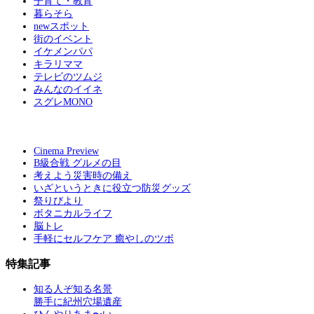
子育て・教育
暮らそら
newスポット
街のイベント
イケメンパパ
キラリママ
テレビのツムジ
みんなのイイネ
スグレMONO
Cinema Preview
B級合戦 グルメの目
考えよう災害時の備え
いざというときに役立つ防災グッズ
祭りびより
ボタニカルライフ
脳トレ
手軽にセルフケア 癒やしのツボ
特集記事
知る人ぞ知る名景
勝手に紀州穴場遺産