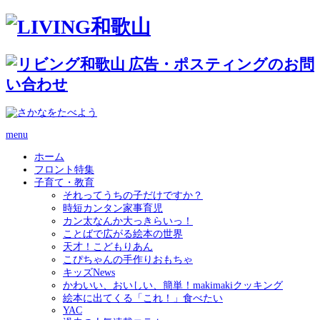
menu
ホーム
フロント特集
子育て・教育
それってうちの子だけですか？
時短カンタン家事育児
カン太なんか大っきらいっ！
ことばで広がる絵本の世界
天才！こどもりあん
こぴちゃんの手作りおもちゃ
キッズNews
かわいい、おいしい、簡単！makimakiクッキング
絵本に出てくる「これ！」食べたい
YAC