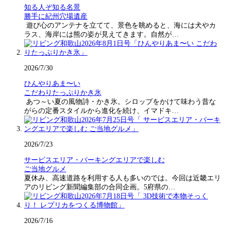
知る人ぞ知る名景
勝手に紀州穴場遺産
遊び心のアンテナを立てて、景色を眺めると、海には犬やカ
ラス、海岸には熊の姿が見えてきます。自然が…
2026/7/30
ひんやりあま〜い
こだわりたっぷりかき氷
あつ～い夏の風物詩・かき氷。シロップをかけて味わう昔な
がらの定番スタイルから進化を続け、イマドキ…
2026/7/23
サービスエリア・パーキングエリアで楽しむ
ご当地グルメ
夏休み、高速道路を利用する人も多いのでは。今回は近畿エリ
アのリビング新聞編集部の合同企画。5府県の…
2026/7/16