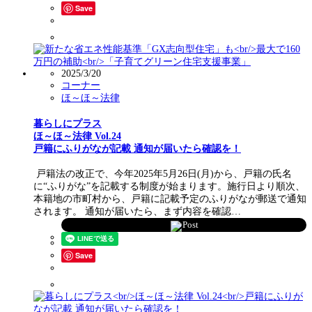
Save
2025/3/20
コーナー
ほ～ほ～法律
暮らしにプラス
ほ～ほ～法律 Vol.24
戸籍にふりがなが記載 通知が届いたら確認を！
戸籍法の改正で、今年2025年5月26日(月)から、戸籍の氏名
に“ふりがな”を記載する制度が始まります。施行日より順次、
本籍地の市町村から、戸籍に記載予定のふりがなが郵送で通知
されます。 通知が届いたら、まず内容を確認…
Post
Save