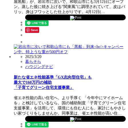
屋黒船」が、岩出市に次いで、和歌山市にも3月12日にオープ
ン。蒸した後に焼き上げる“関東風”に調理されていて、皮はパ
リッ、身はフワッとした仕上がりです。4月12日(…
Post
Save
2025/3/20
暮らそら
ハウジングナビ
新たな省エネ性能基準「GX志向型住宅」も
最大で160万円の補助
「子育てグリーン住宅支援事業」
省エネ性能の高い住宅へ、より手厚く 「今年中にマイホーム
を」と検討しているなら、国の補助制度「子育てグリーン住宅
支援事業」を活用して、環境にも住む人にも、家計にもやさし
い家づくりをしませんか。同事業は、省エネ性能が高い住…
Post