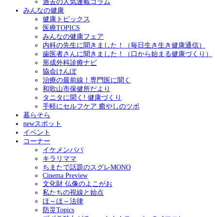
過去の人気連載コラム
みんなの健康
健康トピックス
医療TOPICS
みんなの健康フェア
内科の先生に聞きました！（毎日生き生き健康通信）
歯医者さんに聞きました！（口から始まる健康づくり）
形成外科診療ナビ
協会けんぽ
治療の最前線！専門医に聞く
和歌山市保健所だより
タニタに聞く! 健康づくり
手軽にセルフケア 癒やしのツボ
暮らそら
newスポット
イベント
コーナー
イケメンパパ
キラリママ
ちまたで話題のスグレMONO
Cinema Preview
文化財 仏像のよこがお
私たちの視線と始点
ほ～ほ～法律
防災Topics