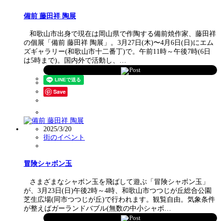
備前 藤田祥 陶展
和歌山市出身で現在は岡山県で作陶する備前焼作家、藤田祥
の個展「備前 藤田祥 陶展」。3月27日(木)〜4月6日(日)にエム
ズギャラリー(和歌山市十二番丁)で。午前11時～午後7時(6日
は5時まで)。国内外で活動し、…
Post
Save
2025/3/20
街のイベント
冒険シャボン玉
さまざまなシャボン玉を飛ばして遊ぶ「冒険シャボン玉」
が、3月23日(日)午後2時～4時、和歌山市つつじが丘総合公園
芝生広場(同市つつじが丘)で行われます。観覧自由。気象条件
が整えばガーランドバブル(無数の中小シャボ…
Post