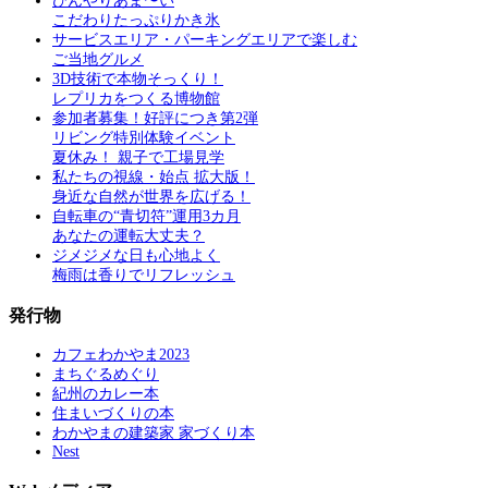
ひんやりあま〜い
こだわりたっぷりかき氷
サービスエリア・パーキングエリアで楽しむ
ご当地グルメ
3D技術で本物そっくり！
レプリカをつくる博物館
参加者募集！好評につき第2弾
リビング特別体験イベント
夏休み！ 親子で工場見学
私たちの視線・始点 拡大版！
身近な自然が世界を広げる！
自転車の“青切符”運用3カ月
あなたの運転大丈夫？
ジメジメな日も心地よく
梅雨は香りでリフレッシュ
発行物
カフェわかやま2023
まちぐるめぐり
紀州のカレー本
住まいづくりの本
わかやまの建築家 家づくり本
Nest