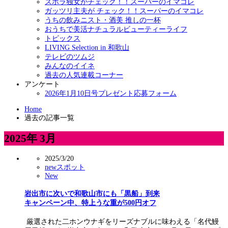
ズボラ独女がチェック！！スーパーのイマコレ
ガッツリ主夫が チェック！！スーパーのイマコレ
うちの飲みニスト・酒美 推しの一杯
おうちで美活ナチュラルビューティーライフ
トピックス
LIVING Selection in 和歌山
テレビのツムジ
みんなのイイネ
過去の人気連載コーナー
アンケート
2026年1月10日号プレゼント応募フォーム
Home
過去の記事一覧
2025年 3月
2025/3/20
newスポット
New
岩出市に次いで和歌山市にも「黒船」到来
キャンペーン中、特上うな重が500円オフ
厳選された二ホンウナギをリーズナブルに味わえる「名代鰻