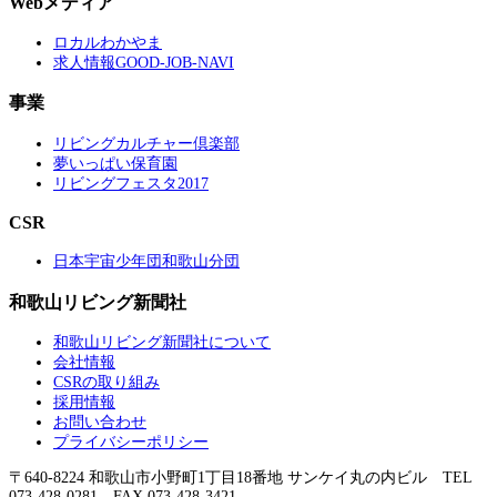
Webメディア
ロカルわかやま
求人情報GOOD-JOB-NAVI
事業
リビングカルチャー倶楽部
夢いっぱい保育園
リビングフェスタ2017
CSR
日本宇宙少年団和歌山分団
和歌山リビング新聞社
和歌山リビング新聞社について
会社情報
CSRの取り組み
採用情報
お問い合わせ
プライバシーポリシー
〒640-8224 和歌山市小野町1丁目18番地 サンケイ丸の内ビル TEL
073-428-0281 FAX 073-428-3421