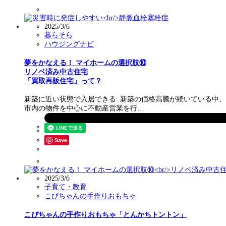
2025/3/6
暮らそら
ハウジングナビ
夢をかなえる！ マイホームの選択肢⑩
リノベ済み中古住宅
「買取再販住宅」って？
新築に近い状態で入居できる 新築の価格高騰が続いている中、
市内の物件を中心に不動産営業を行…
Save
2025/3/6
子育て・教育
こぴちゃんの手作りおもちゃ
こぴちゃんの手作りおもちゃ「とんかちトントン」