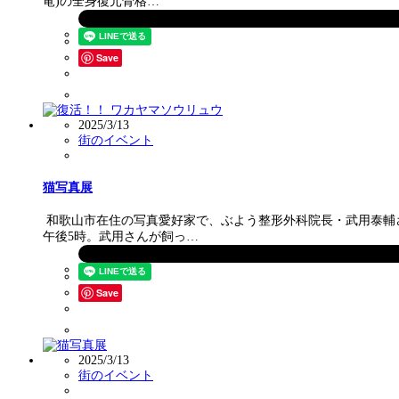
竜)の全身復元骨格…
Save
2025/3/13
街のイベント
猫写真展
和歌山市在住の写真愛好家で、ぶよう整形外科院長・武用泰輔さん
午後5時。武用さんが飼っ…
Save
2025/3/13
街のイベント