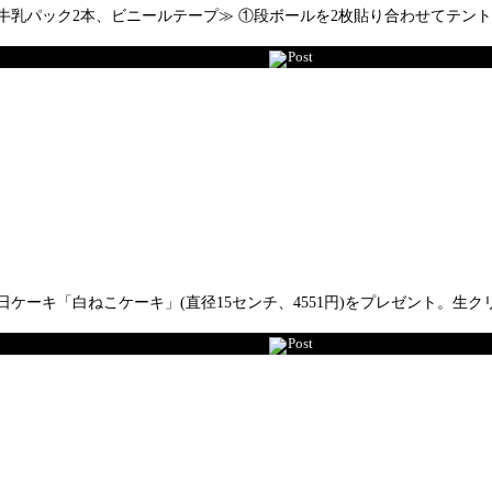
ル、牛乳パック2本、ビニールテープ≫ ①段ボールを2枚貼り合わせてテ
Post
ケーキ「白ねこケーキ」(直径15センチ、4551円)をプレゼント。
Post