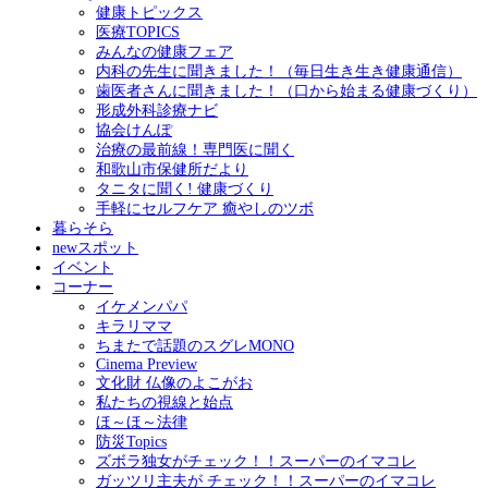
健康トピックス
医療TOPICS
みんなの健康フェア
内科の先生に聞きました！（毎日生き生き健康通信）
歯医者さんに聞きました！（口から始まる健康づくり）
形成外科診療ナビ
協会けんぽ
治療の最前線！専門医に聞く
和歌山市保健所だより
タニタに聞く! 健康づくり
手軽にセルフケア 癒やしのツボ
暮らそら
newスポット
イベント
コーナー
イケメンパパ
キラリママ
ちまたで話題のスグレMONO
Cinema Preview
文化財 仏像のよこがお
私たちの視線と始点
ほ～ほ～法律
防災Topics
ズボラ独女がチェック！！スーパーのイマコレ
ガッツリ主夫が チェック！！スーパーのイマコレ