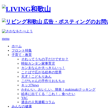
menu
ホーム
フロント特集
子育て・教育
それってうちの子だけですか？
時短カンタン家事育児
カン太なんか大っきらいっ！
ことばで広がる絵本の世界
天才！こどもりあん
こぴちゃんの手作りおもちゃ
キッズNews
かわいい、おいしい、簡単！makimakiクッキング
絵本に出てくる「これ！」食べたい
YAC
過去の人気連載コラム
みんなの健康