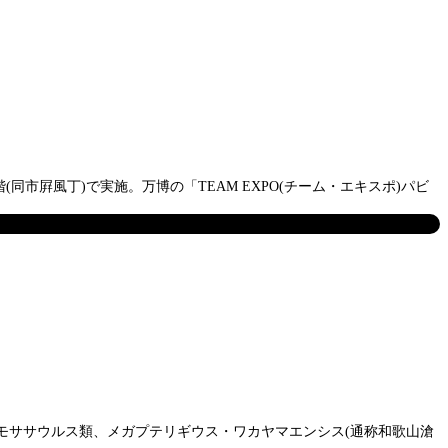
同市屛風丁)で実施。万博の「TEAM EXPO(チーム・エキスポ)パビ
れたモササウルス類、メガプテリギウス・ワカヤマエンシス(通称和歌山滄