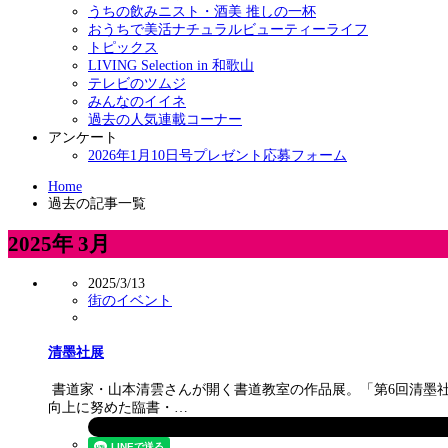
うちの飲みニスト・酒美 推しの一杯
おうちで美活ナチュラルビューティーライフ
トピックス
LIVING Selection in 和歌山
テレビのツムジ
みんなのイイネ
過去の人気連載コーナー
アンケート
2026年1月10日号プレゼント応募フォーム
Home
過去の記事一覧
2025年 3月
2025/3/13
街のイベント
清墨社展
書道家・山本清雲さんが開く書道教室の作品展。「第6回清墨社展」
向上に努めた臨書・…