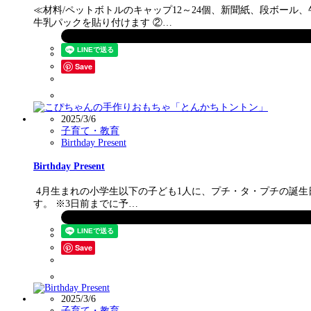
≪材料/ペットボトルのキャップ12～24個、新聞紙、段ボー
牛乳パックを貼り付けます ②…
Save
2025/3/6
子育て・教育
Birthday Present
Birthday Present
4月生まれの小学生以下の子ども1人に、プチ・タ・プチの誕生日
す。 ※3日前までに予…
Save
2025/3/6
子育て・教育