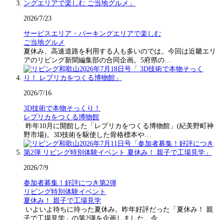
2026/7/23
サービスエリア・パーキングエリアで楽しむ
ご当地グルメ
夏休み、高速道路を利用する人も多いのでは。今回は近畿エリ
アのリビング新聞編集部の合同企画。5府県の…
2026/7/16
3D技術で本物そっくり！
レプリカをつくる博物館
昨年10月に開館した「レプリカをつくる博物館」(紀美野町神
野市場)。3D技術を駆使した骨格標本や…
2026/7/9
参加者募集！好評につき第2弾
リビング特別体験イベント
夏休み！ 親子で工場見学
いよいよ待ちに待った夏休み。昨年好評だった「夏休み！ 親
子で工場見学」の第2弾を企画しました。今…