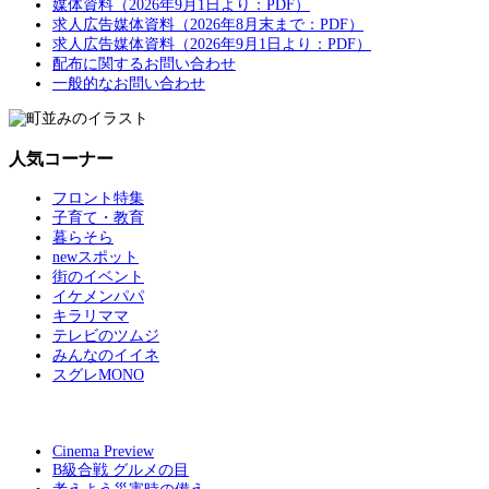
媒体資料（2026年9月1日より：PDF）
求人広告媒体資料（2026年8月末まで：PDF）
求人広告媒体資料（2026年9月1日より：PDF）
配布に関するお問い合わせ
一般的なお問い合わせ
人気コーナー
フロント特集
子育て・教育
暮らそら
newスポット
街のイベント
イケメンパパ
キラリママ
テレビのツムジ
みんなのイイネ
スグレMONO
Cinema Preview
B級合戦 グルメの目