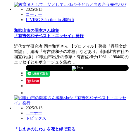
2025/3/13
コーナー
LIVING Selection in 和歌山
和歌山市の岡本さん編集
『有吉佐和子ベスト・エッセイ』発行
近代文学研究者 岡本和宜さん 【プロフィル】著書『丹羽文雄
書誌』、編著『有吉佐和子の本棚』などあり。刺田比古神社の
禰宜(ねき) 和歌山市出身の作家・有吉佐和子(1931～1984年)の
エッセイとルポタージュを集め…
Post
Save
2025/3/13
コーナー
トピックス
「しえきのにわ」を花と緑で彩る