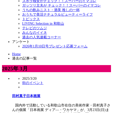
ズボラ独女がチェック！！スーパーのイマコレ
ガッツリ主夫が チェック！！スーパーのイマコレ
うちの飲みニスト・酒美 推しの一杯
おうちで美活ナチュラルビューティーライフ
トピックス
LIVING Selection in 和歌山
テレビのツムジ
みんなのイイネ
過去の人気連載コーナー
アンケート
2026年1月10日号プレゼント応募フォーム
Home
過去の記事一覧
2025年 3月
2025/3/20
街のイベント
田村真子日本画展
国内外で活動している和歌山市在住の美術作家・田村真子さ
んの個展「日本画展 ディア―・ワカヤマ」が、3月23日(日)ま