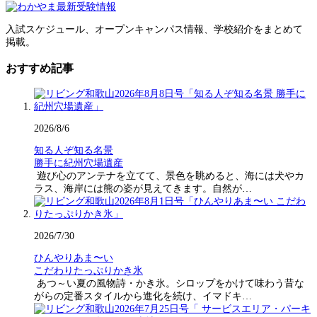
入試スケジュール、オープンキャンパス情報、学校紹介をまとめて
掲載。
おすすめ記事
2026/8/6
知る人ぞ知る名景
勝手に紀州穴場遺産
遊び心のアンテナを立てて、景色を眺めると、海には犬やカ
ラス、海岸には熊の姿が見えてきます。自然が…
2026/7/30
ひんやりあま〜い
こだわりたっぷりかき氷
あつ～い夏の風物詩・かき氷。シロップをかけて味わう昔な
がらの定番スタイルから進化を続け、イマドキ…