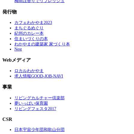
梅雨は香りでリフレッシュ
発行物
カフェわかやま2023
まちぐるめぐり
紀州のカレー本
住まいづくりの本
わかやまの建築家 家づくり本
Nest
Webメディア
ロカルわかやま
求人情報GOOD-JOB-NAVI
事業
リビングカルチャー倶楽部
夢いっぱい保育園
リビングフェスタ2017
CSR
日本宇宙少年団和歌山分団