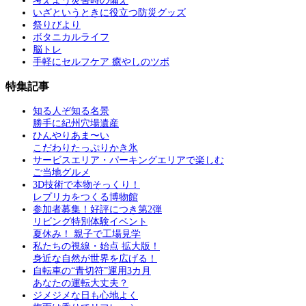
考えよう災害時の備え
いざというときに役立つ防災グッズ
祭りびより
ボタニカルライフ
脳トレ
手軽にセルフケア 癒やしのツボ
特集記事
知る人ぞ知る名景
勝手に紀州穴場遺産
ひんやりあま〜い
こだわりたっぷりかき氷
サービスエリア・パーキングエリアで楽しむ
ご当地グルメ
3D技術で本物そっくり！
レプリカをつくる博物館
参加者募集！好評につき第2弾
リビング特別体験イベント
夏休み！ 親子で工場見学
私たちの視線・始点 拡大版！
身近な自然が世界を広げる！
自転車の“青切符”運用3カ月
あなたの運転大丈夫？
ジメジメな日も心地よく