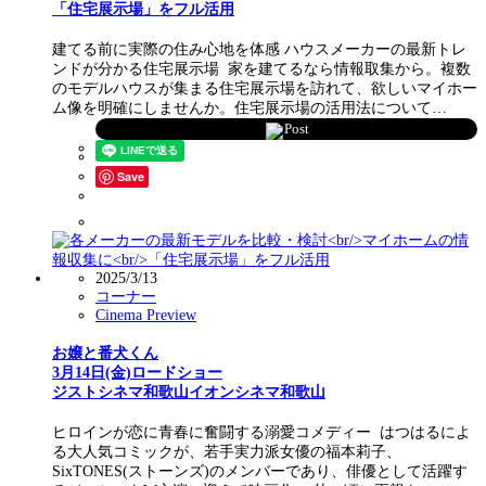
「住宅展示場」をフル活用
建てる前に実際の住み心地を体感 ハウスメーカーの最新トレ
ンドが分かる住宅展示場 家を建てるなら情報取集から。複数
のモデルハウスが集まる住宅展示場を訪れて、欲しいマイホー
ム像を明確にしませんか。住宅展示場の活用法について…
Post
Save
2025/3/13
コーナー
Cinema Preview
お嬢と番犬くん
3月14日(金)ロードショー
ジストシネマ和歌山イオンシネマ和歌山
ヒロインが恋に青春に奮闘する溺愛コメディー はつはるによ
る大人気コミックが、若手実力派女優の福本莉子、
SixTONES(ストーンズ)のメンバーであり、俳優として活躍す