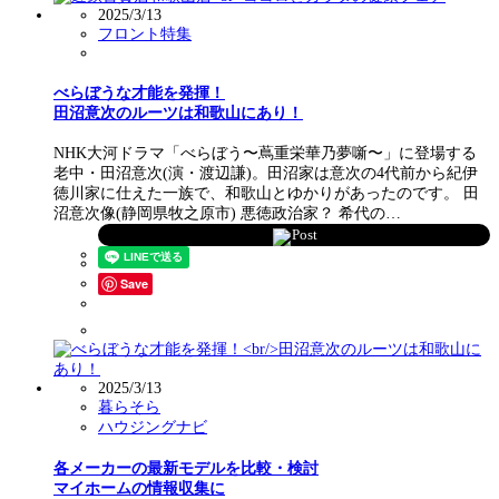
2025/3/13
フロント特集
べらぼうな才能を発揮！
田沼意次のルーツは和歌山にあり！
NHK大河ドラマ「べらぼう〜蔦重栄華乃夢噺〜」に登場する
老中・田沼意次(演・渡辺謙)。田沼家は意次の4代前から紀伊
徳川家に仕えた一族で、和歌山とゆかりがあったのです。 田
沼意次像(静岡県牧之原市) 悪徳政治家？ 希代の…
Post
Save
2025/3/13
暮らそら
ハウジングナビ
各メーカーの最新モデルを比較・検討
マイホームの情報収集に