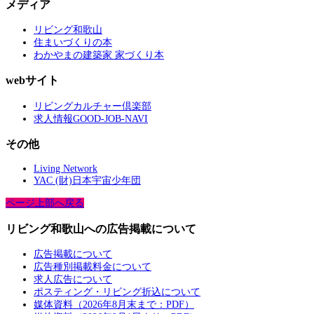
メディア
リビング和歌山
住まいづくりの本
わかやまの建築家 家づくり本
webサイト
リビングカルチャー倶楽部
求人情報GOOD-JOB-NAVI
その他
Living Network
YAC (財)日本宇宙少年団
ページ上部へ戻る
リビング和歌山への広告掲載について
広告掲載について
広告種別掲載料金について
求人広告について
ポスティング・リビング折込について
媒体資料（2026年8月末まで：PDF）