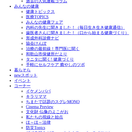
過去の人気連載コラム
みんなの健康
健康トピックス
医療TOPICS
みんなの健康フェア
内科の先生に聞きました！（毎日生き生き健康通信）
歯医者さんに聞きました！（口から始まる健康づくり）
形成外科診療ナビ
協会けんぽ
治療の最前線！専門医に聞く
和歌山市保健所だより
タニタに聞く! 健康づくり
手軽にセルフケア 癒やしのツボ
暮らそら
newスポット
イベント
コーナー
イケメンパパ
キラリママ
ちまたで話題のスグレMONO
Cinema Preview
文化財 仏像のよこがお
私たちの視線と始点
ほ～ほ～法律
防災Topics