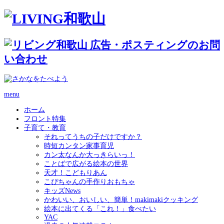
menu
ホーム
フロント特集
子育て・教育
それってうちの子だけですか？
時短カンタン家事育児
カン太なんか大っきらいっ！
ことばで広がる絵本の世界
天才！こどもりあん
こぴちゃんの手作りおもちゃ
キッズNews
かわいい、おいしい、簡単！makimakiクッキング
絵本に出てくる「これ！」食べたい
YAC