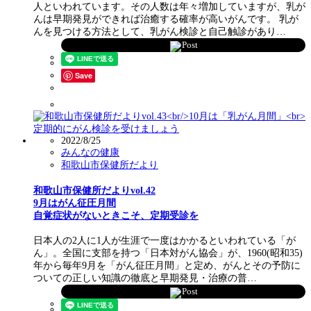
人といわれています。その人数は年々増加していますが、乳が
んは早期発見ができれば治癒する確率が高いがんです。 乳が
んを見つける方法として、乳がん検診と自己触診があり…
Post
Save
2022/8/25
みんなの健康
和歌山市保健所だより
和歌山市保健所だよりvol.42
9月はがん征圧月間
自覚症状がないときこそ、定期受診を
日本人の2人に1人が生涯で一度はかかるといわれている「が
ん」。全国に支部を持つ「日本対がん協会」が、1960(昭和35)
年から毎年9月を「がん征圧月間」と定め、がんとその予防に
ついての正しい知識の徹底と早期発見・治療の普…
Post