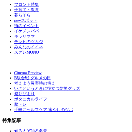
フロント特集
子育て・教育
暮らそら
newスポット
街のイベント
イケメンパパ
キラリママ
テレビのツムジ
みんなのイイネ
スグレMONO
Cinema Preview
B級合戦 グルメの目
考えよう災害時の備え
いざというときに役立つ防災グッズ
祭りびより
ボタニカルライフ
脳トレ
手軽にセルフケア 癒やしのツボ
特集記事
知る人ぞ知る名景