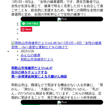
3月1日～8日は、「女性の健康週間」です。厚生労働省では、
女性が生涯を通じて、健康で明るく充実した日々を自立して過
ごすことを、総合的に支援するため、毎年この期間を女性の健
康週間と定め、全国の市町村などで女性の健康づく…
Post
Save
2023/1/26
みんなの健康
和歌山市保健所だより
和歌山市保健所だよりvol.47
自分の体をチェックする
第一歩便潜血検査による大腸がん検診
和歌山市は、職場などで受診する機会がない人を対象に、「胃
がん」「肺がん」「大腸がん」「子宮頸(けい)がん」「乳が
ん」の5つのがん検診を実施しています。これらの検診は、定
期的に受診することで、死亡率が減少するという科学的根…
Post