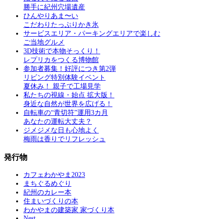
勝手に紀州穴場遺産
ひんやりあま〜い
こだわりたっぷりかき氷
サービスエリア・パーキングエリアで楽しむ
ご当地グルメ
3D技術で本物そっくり！
レプリカをつくる博物館
参加者募集！好評につき第2弾
リビング特別体験イベント
夏休み！ 親子で工場見学
私たちの視線・始点 拡大版！
身近な自然が世界を広げる！
自転車の“青切符”運用3カ月
あなたの運転大丈夫？
ジメジメな日も心地よく
梅雨は香りでリフレッシュ
発行物
カフェわかやま2023
まちぐるめぐり
紀州のカレー本
住まいづくりの本
わかやまの建築家 家づくり本
Nest