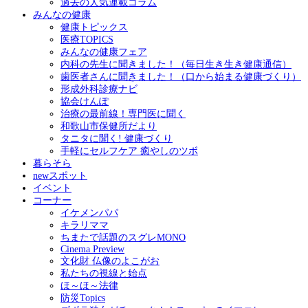
過去の人気連載コラム
みんなの健康
健康トピックス
医療TOPICS
みんなの健康フェア
内科の先生に聞きました！（毎日生き生き健康通信）
歯医者さんに聞きました！（口から始まる健康づくり）
形成外科診療ナビ
協会けんぽ
治療の最前線！専門医に聞く
和歌山市保健所だより
タニタに聞く! 健康づくり
手軽にセルフケア 癒やしのツボ
暮らそら
newスポット
イベント
コーナー
イケメンパパ
キラリママ
ちまたで話題のスグレMONO
Cinema Preview
文化財 仏像のよこがお
私たちの視線と始点
ほ～ほ～法律
防災Topics