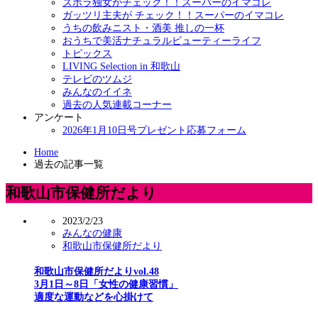
ズボラ独女がチェック！！スーパーのイマコレ
ガッツリ主夫が チェック！！スーパーのイマコレ
うちの飲みニスト・酒美 推しの一杯
おうちで美活ナチュラルビューティーライフ
トピックス
LIVING Selection in 和歌山
テレビのツムジ
みんなのイイネ
過去の人気連載コーナー
アンケート
2026年1月10日号プレゼント応募フォーム
Home
過去の記事一覧
和歌山市保健所だより
2023/2/23
みんなの健康
和歌山市保健所だより
和歌山市保健所だよりvol.48
3月1日～8日「女性の健康習慣」
適度な運動などを心掛けて