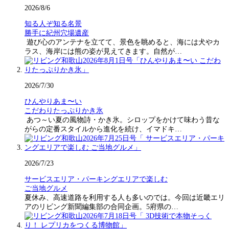
2026/8/6
知る人ぞ知る名景
勝手に紀州穴場遺産
遊び心のアンテナを立てて、景色を眺めると、海には犬やカ
ラス、海岸には熊の姿が見えてきます。自然が…
2026/7/30
ひんやりあま〜い
こだわりたっぷりかき氷
あつ～い夏の風物詩・かき氷。シロップをかけて味わう昔な
がらの定番スタイルから進化を続け、イマドキ…
2026/7/23
サービスエリア・パーキングエリアで楽しむ
ご当地グルメ
夏休み、高速道路を利用する人も多いのでは。今回は近畿エリ
アのリビング新聞編集部の合同企画。5府県の…