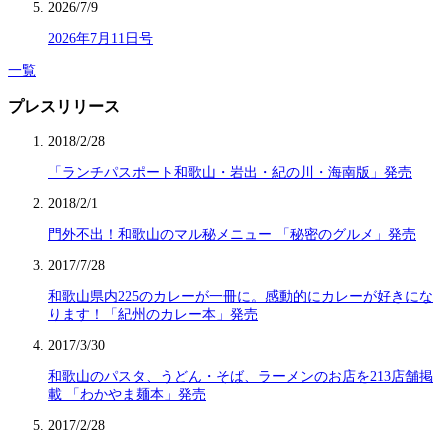
2026/7/9
2026年7月11日号
一覧
プレスリリース
2018/2/28
「ランチパスポート和歌山・岩出・紀の川・海南版」発売
2018/2/1
門外不出！和歌山のマル秘メニュー 「秘密のグルメ」発売
2017/7/28
和歌山県内225のカレーが一冊に。感動的にカレーが好きにな
ります！「紀州のカレー本」発売
2017/3/30
和歌山のパスタ、うどん・そば、ラーメンのお店を213店舗掲
載 「わかやま麺本」発売
2017/2/28