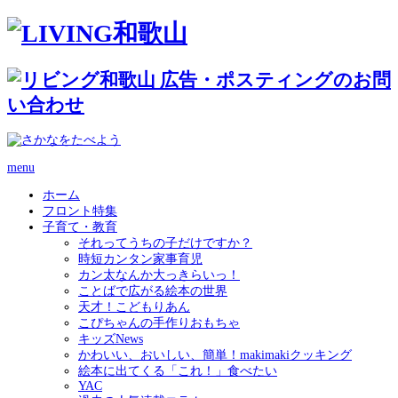
menu
ホーム
フロント特集
子育て・教育
それってうちの子だけですか？
時短カンタン家事育児
カン太なんか大っきらいっ！
ことばで広がる絵本の世界
天才！こどもりあん
こぴちゃんの手作りおもちゃ
キッズNews
かわいい、おいしい、簡単！makimakiクッキング
絵本に出てくる「これ！」食べたい
YAC