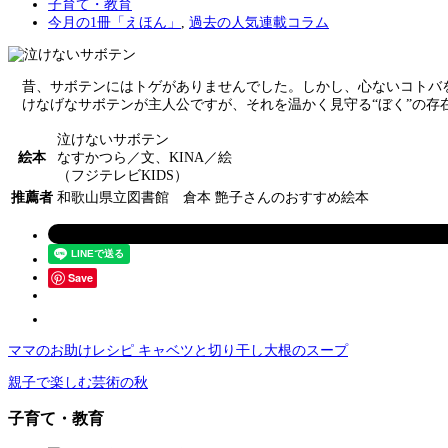
子育て・教育
今月の1冊「えほん」
,
過去の人気連載コラム
昔、サボテンにはトゲがありませんでした。しかし、心ないコトバを
けなげなサボテンが主人公ですが、それを温かく見守る“ぼく”の存
泣けないサボテン
絵本
なすかつら／文、KINA／絵
（フジテレビKIDS）
推薦者
和歌山県立図書館 倉本 艶子さんのおすすめ絵本
Save
ママのお助けレシピ キャベツと切り干し大根のスープ
親子で楽しむ芸術の秋
子育て・教育