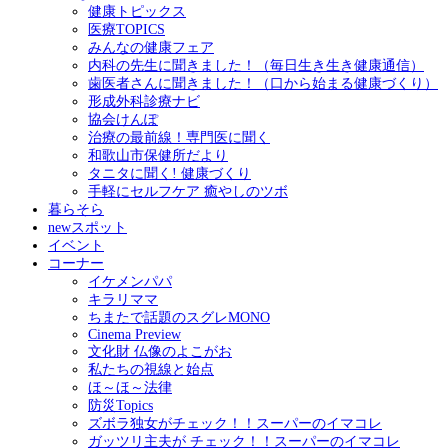
健康トピックス
医療TOPICS
みんなの健康フェア
内科の先生に聞きました！（毎日生き生き健康通信）
歯医者さんに聞きました！（口から始まる健康づくり）
形成外科診療ナビ
協会けんぽ
治療の最前線！専門医に聞く
和歌山市保健所だより
タニタに聞く! 健康づくり
手軽にセルフケア 癒やしのツボ
暮らそら
newスポット
イベント
コーナー
イケメンパパ
キラリママ
ちまたで話題のスグレMONO
Cinema Preview
文化財 仏像のよこがお
私たちの視線と始点
ほ～ほ～法律
防災Topics
ズボラ独女がチェック！！スーパーのイマコレ
ガッツリ主夫が チェック！！スーパーのイマコレ