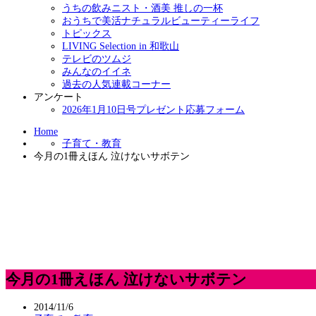
うちの飲みニスト・酒美 推しの一杯
おうちで美活ナチュラルビューティーライフ
トピックス
LIVING Selection in 和歌山
テレビのツムジ
みんなのイイネ
過去の人気連載コーナー
アンケート
2026年1月10日号プレゼント応募フォーム
Home
子育て・教育
今月の1冊えほん 泣けないサボテン
今月の1冊えほん 泣けないサボテン
2014/11/6