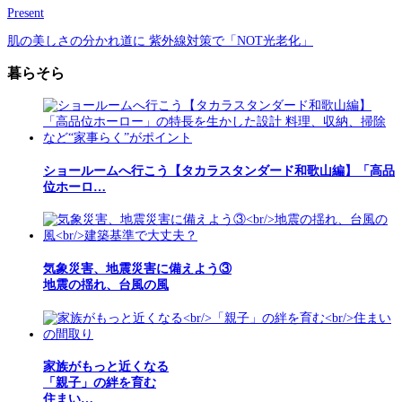
Present
肌の美しさの分かれ道に 紫外線対策で「NOT光老化」
暮らそら
ショールームへ行こう【タカラスタンダード和歌山編】「高品
位ホーロ…
気象災害、地震災害に備えよう③
地震の揺れ、台風の風
家族がもっと近くなる
「親子」の絆を育む
住まい…