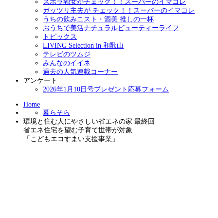
ズボラ独女がチェック！！スーパーのイマコレ
ガッツリ主夫が チェック！！スーパーのイマコレ
うちの飲みニスト・酒美 推しの一杯
おうちで美活ナチュラルビューティーライフ
トピックス
LIVING Selection in 和歌山
テレビのツムジ
みんなのイイネ
過去の人気連載コーナー
アンケート
2026年1月10日号プレゼント応募フォーム
Home
暮らそら
環境と住む人にやさしい省エネの家 最終回
省エネ住宅を望む子育て世帯が対象
「こどもエコすまい支援事業」