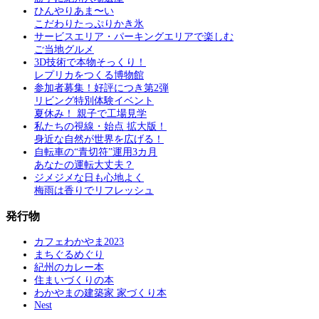
ひんやりあま〜い
こだわりたっぷりかき氷
サービスエリア・パーキングエリアで楽しむ
ご当地グルメ
3D技術で本物そっくり！
レプリカをつくる博物館
参加者募集！好評につき第2弾
リビング特別体験イベント
夏休み！ 親子で工場見学
私たちの視線・始点 拡大版！
身近な自然が世界を広げる！
自転車の“青切符”運用3カ月
あなたの運転大丈夫？
ジメジメな日も心地よく
梅雨は香りでリフレッシュ
発行物
カフェわかやま2023
まちぐるめぐり
紀州のカレー本
住まいづくりの本
わかやまの建築家 家づくり本
Nest