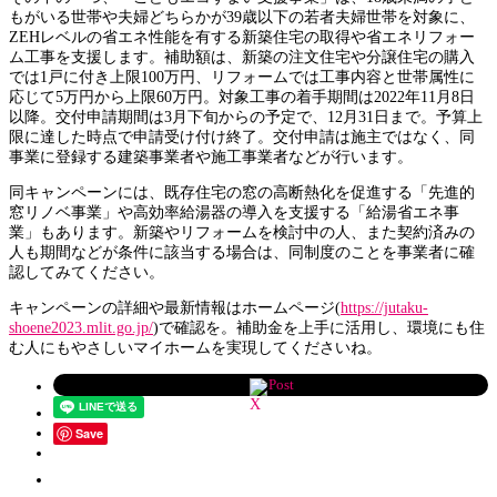
もがいる世帯や夫婦どちらかが39歳以下の若者夫婦世帯を対象に、
ZEHレベルの省エネ性能を有する新築住宅の取得や省エネリフォー
ム工事を支援します。補助額は、新築の注文住宅や分譲住宅の購入
では1戸に付き上限100万円、リフォームでは工事内容と世帯属性に
応じて5万円から上限60万円。対象工事の着手期間は2022年11月8日
以降。交付申請期間は3月下旬からの予定で、12月31日まで。予算上
限に達した時点で申請受け付け終了。交付申請は施主ではなく、同
事業に登録する建築事業者や施工事業者などが行います。
同キャンペーンには、既存住宅の窓の高断熱化を促進する「先進的
窓リノベ事業」や高効率給湯器の導入を支援する「給湯省エネ事
業」もあります。新築やリフォームを検討中の人、また契約済みの
人も期間などが条件に該当する場合は、同制度のことを事業者に確
認してみてください。
キャンペーンの詳細や最新情報はホームページ(
https://jutaku-
shoene2023.mlit.go.jp/
)で確認を。補助金を上手に活用し、環境にも住
む人にもやさしいマイホームを実現してくださいね。
Post
Save