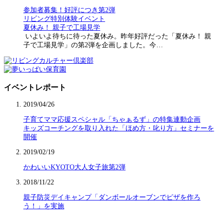
参加者募集！好評につき第2弾
リビング特別体験イベント
夏休み！ 親子で工場見学
いよいよ待ちに待った夏休み。昨年好評だった「夏休み！ 親
子で工場見学」の第2弾を企画しました。今…
イベントレポート
2019/04/26
子育てママ応援スペシャル「ちゃぁるず」の特集連動企画
キッズコーチングを取り入れた「ほめ方・叱り方」セミナーを
開催
2019/02/19
かわいいKYOTO大人女子旅第2弾
2018/11/22
親子防災デイキャンプ「ダンボールオーブンでピザを作ろ
う！」を実施