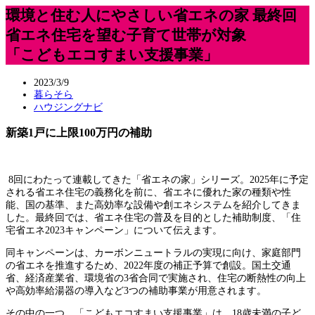
環境と住む人にやさしい省エネの家 最終回
省エネ住宅を望む子育て世帯が対象
「こどもエコすまい支援事業」
2023/3/9
暮らそら
ハウジングナビ
新築1戸に上限100万円の補助
8回にわたって連載してきた「省エネの家」シリーズ。2025年に予定
される省エネ住宅の義務化を前に、省エネに優れた家の種類や性
能、国の基準、また高効率な設備や創エネシステムを紹介してきま
した。最終回では、省エネ住宅の普及を目的とした補助制度、「住
宅省エネ2023キャンペーン」について伝えます。
同キャンペーンは、カーボンニュートラルの実現に向け、家庭部門
の省エネを推進するため、2022年度の補正予算で創設。国土交通
省、経済産業省、環境省の3省合同で実施され、住宅の断熱性の向上
や高効率給湯器の導入など3つの補助事業が用意されます。
その中の一つ、「こどもエコすまい支援事業」は、18歳未満の子ど