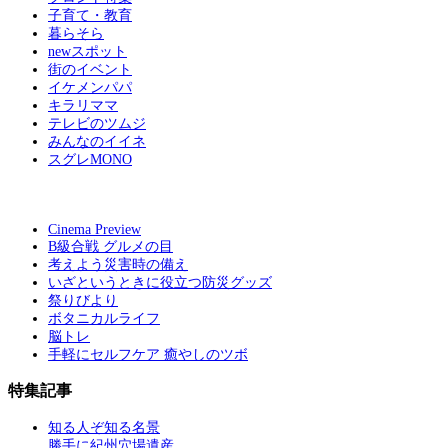
子育て・教育
暮らそら
newスポット
街のイベント
イケメンパパ
キラリママ
テレビのツムジ
みんなのイイネ
スグレMONO
Cinema Preview
B級合戦 グルメの目
考えよう災害時の備え
いざというときに役立つ防災グッズ
祭りびより
ボタニカルライフ
脳トレ
手軽にセルフケア 癒やしのツボ
特集記事
知る人ぞ知る名景
勝手に紀州穴場遺産