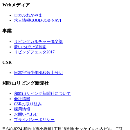
Webメディア
ロカルわかやま
求人情報GOOD-JOB-NAVI
事業
リビングカルチャー倶楽部
夢いっぱい保育園
リビングフェスタ2017
CSR
日本宇宙少年団和歌山分団
和歌山リビング新聞社
和歌山リビング新聞社について
会社情報
CSRの取り組み
採用情報
お問い合わせ
プライバシーポリシー
〒640-8224 和歌山市小野町1丁目18番地 サンケイ丸の内ビル TEL