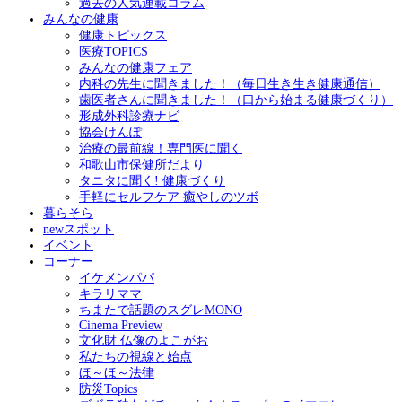
過去の人気連載コラム
みんなの健康
健康トピックス
医療TOPICS
みんなの健康フェア
内科の先生に聞きました！（毎日生き生き健康通信）
歯医者さんに聞きました！（口から始まる健康づくり）
形成外科診療ナビ
協会けんぽ
治療の最前線！専門医に聞く
和歌山市保健所だより
タニタに聞く! 健康づくり
手軽にセルフケア 癒やしのツボ
暮らそら
newスポット
イベント
コーナー
イケメンパパ
キラリママ
ちまたで話題のスグレMONO
Cinema Preview
文化財 仏像のよこがお
私たちの視線と始点
ほ～ほ～法律
防災Topics