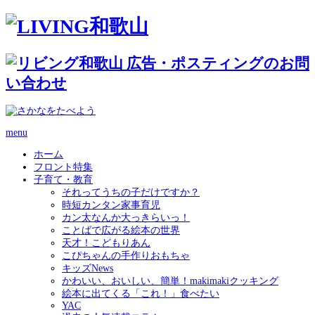
menu
ホーム
フロント特集
子育て・教育
それってうちの子だけですか？
時短カンタン家事育児
カン太なんか大っきらいっ！
ことばで広がる絵本の世界
天才！こどもりあん
こぴちゃんの手作りおもちゃ
キッズNews
かわいい、おいしい、簡単！makimakiクッキング
絵本に出てくる「これ！」食べたい
YAC