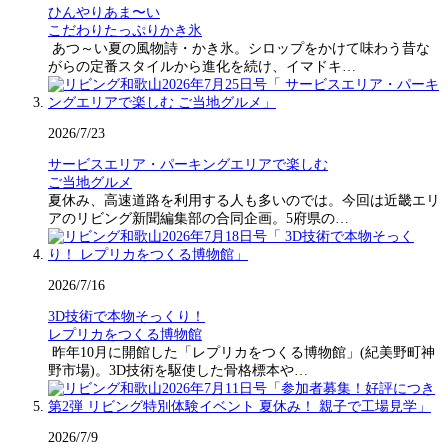
ひんやりあま〜い
こだわりたっぷりかき氷
あつ～い夏の風物詩・かき氷。シロップをかけて味わう昔な
がらの定番スタイルから進化を続け、イマドキ…
2026/7/23
サービスエリア・パーキングエリアで楽しむ
ご当地グルメ
夏休み、高速道路を利用する人も多いのでは。今回は近畿エリ
アのリビング新聞編集部の合同企画。5府県の…
2026/7/16
3D技術で本物そっくり！
レプリカをつくる博物館
昨年10月に開館した「レプリカをつくる博物館」(紀美野町神
野市場)。3D技術を駆使した骨格標本や…
2026/7/9