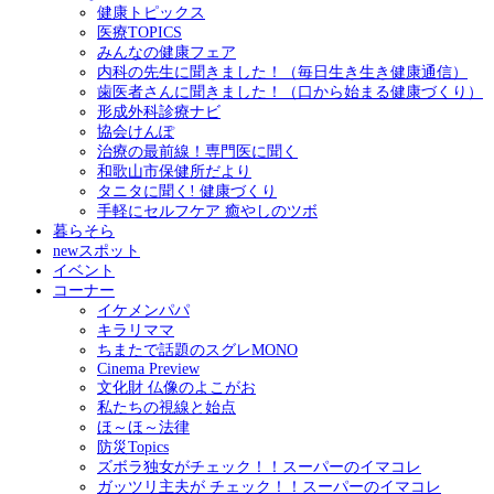
健康トピックス
医療TOPICS
みんなの健康フェア
内科の先生に聞きました！（毎日生き生き健康通信）
歯医者さんに聞きました！（口から始まる健康づくり）
形成外科診療ナビ
協会けんぽ
治療の最前線！専門医に聞く
和歌山市保健所だより
タニタに聞く! 健康づくり
手軽にセルフケア 癒やしのツボ
暮らそら
newスポット
イベント
コーナー
イケメンパパ
キラリママ
ちまたで話題のスグレMONO
Cinema Preview
文化財 仏像のよこがお
私たちの視線と始点
ほ～ほ～法律
防災Topics
ズボラ独女がチェック！！スーパーのイマコレ
ガッツリ主夫が チェック！！スーパーのイマコレ