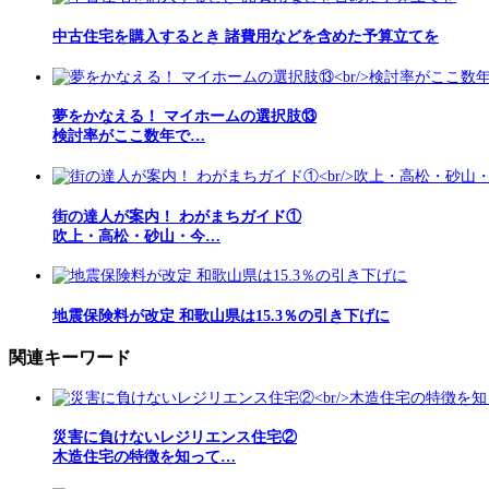
中古住宅を購入するとき 諸費用などを含めた予算立てを
夢をかなえる！ マイホームの選択肢⑬
検討率がここ数年で…
街の達人が案内！ わがまちガイド①
吹上・高松・砂山・今…
地震保険料が改定 和歌山県は15.3％の引き下げに
関連キーワード
災害に負けないレジリエンス住宅②
木造住宅の特徴を知って…