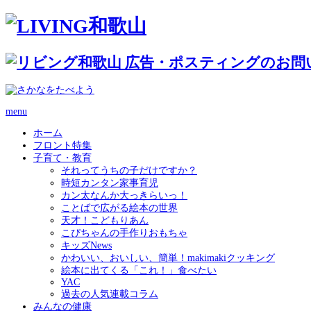
menu
ホーム
フロント特集
子育て・教育
それってうちの子だけですか？
時短カンタン家事育児
カン太なんか大っきらいっ！
ことばで広がる絵本の世界
天才！こどもりあん
こぴちゃんの手作りおもちゃ
キッズNews
かわいい、おいしい、簡単！makimakiクッキング
絵本に出てくる「これ！」食べたい
YAC
過去の人気連載コラム
みんなの健康