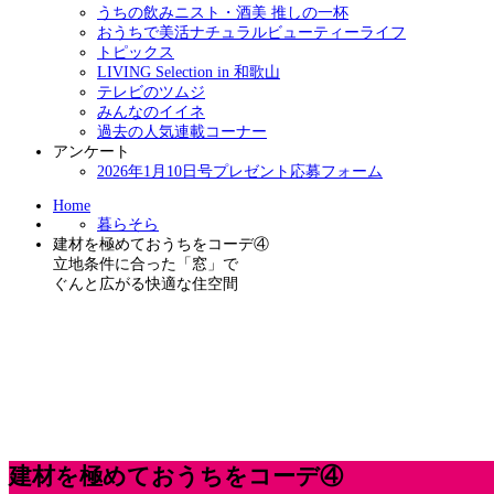
うちの飲みニスト・酒美 推しの一杯
おうちで美活ナチュラルビューティーライフ
トピックス
LIVING Selection in 和歌山
テレビのツムジ
みんなのイイネ
過去の人気連載コーナー
アンケート
2026年1月10日号プレゼント応募フォーム
Home
暮らそら
建材を極めておうちをコーデ④
立地条件に合った「窓」で
ぐんと広がる快適な住空間
建材を極めておうちをコーデ④