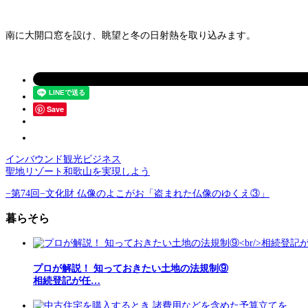
南に大開口窓を設け、眺望と冬の日射熱を取り込みます。
Save
インバウンド観光ビジネス
聖地リゾート和歌山を実現しよう
−第74回−文化財 仏像のよこがお「盗まれた仏像のゆくえ③」
暮らそら
プロが解説！ 知っておきたい土地の法規制⑨
相続登記が任…