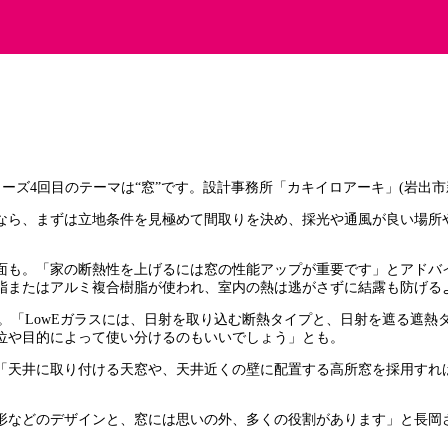
ーズ4回目のテーマは“窓”です。設計事務所「カキイロアーキ」(岩出市
なら、まずは立地条件を見極めて間取りを決め、採光や通風が良い場所
面も。「家の断熱性を上げるには窓の性能アップが重要です」とアドバ
脂またはアルミ複合樹脂が使われ、室内の熱は逃がさずに結露も防げる
性能。「LowEガラスには、日射を取り込む断熱タイプと、日射を遮る遮
位や目的によって使い分けるのもいいでしょう」とも。
「天井に取り付ける天窓や、天井近くの壁に配置する高所窓を採用すれ
形などのデザインと、窓には思いの外、多くの役割があります」と長岡