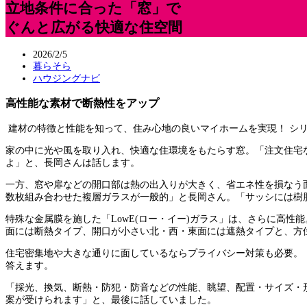
立地条件に合った「窓」で
ぐんと広がる快適な住空間
2026/2/5
暮らそら
ハウジングナビ
高性能な素材で断熱性をアップ
建材の特徴と性能を知って、住み心地の良いマイホームを実現！ シリ
家の中に光や風を取り入れ、快適な住環境をもたらす窓。「注文住宅
よ」と、長岡さんは話します。
一方、窓や扉などの開口部は熱の出入りが大きく、省エネ性を損なう
数枚組み合わせた複層ガラスが一般的」と長岡さん。「サッシには樹
特殊な金属膜を施した「LowE(ロー・イー)ガラス」は、さらに高
面には断熱タイプ、開口が小さい北・西・東面には遮熱タイプと、方
住宅密集地や大きな通りに面しているならプライバシー対策も必要。
答えます。
「採光、換気、断熱・防犯・防音などの性能、眺望、配置・サイズ・
案が受けられます」と、最後に話していました。