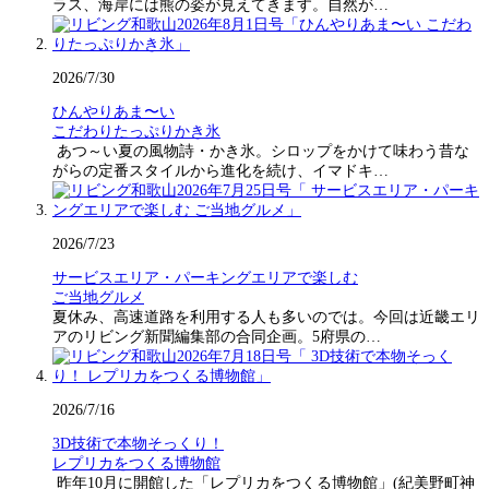
ラス、海岸には熊の姿が見えてきます。自然が…
2026/7/30
ひんやりあま〜い
こだわりたっぷりかき氷
あつ～い夏の風物詩・かき氷。シロップをかけて味わう昔な
がらの定番スタイルから進化を続け、イマドキ…
2026/7/23
サービスエリア・パーキングエリアで楽しむ
ご当地グルメ
夏休み、高速道路を利用する人も多いのでは。今回は近畿エリ
アのリビング新聞編集部の合同企画。5府県の…
2026/7/16
3D技術で本物そっくり！
レプリカをつくる博物館
昨年10月に開館した「レプリカをつくる博物館」(紀美野町神