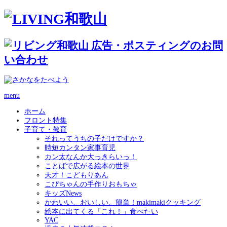
menu
ホーム
フロント特集
子育て・教育
それってうちの子だけですか？
時短カンタン家事育児
カン太なんか大っきらいっ！
ことばで広がる絵本の世界
天才！こどもりあん
こぴちゃんの手作りおもちゃ
キッズNews
かわいい、おいしい、簡単！makimakiクッキング
絵本に出てくる「これ！」食べたい
YAC