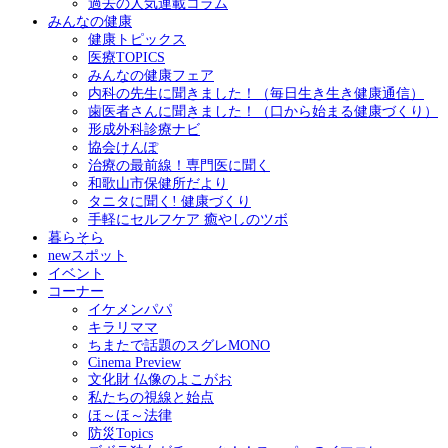
過去の人気連載コラム
みんなの健康
健康トピックス
医療TOPICS
みんなの健康フェア
内科の先生に聞きました！（毎日生き生き健康通信）
歯医者さんに聞きました！（口から始まる健康づくり）
形成外科診療ナビ
協会けんぽ
治療の最前線！専門医に聞く
和歌山市保健所だより
タニタに聞く! 健康づくり
手軽にセルフケア 癒やしのツボ
暮らそら
newスポット
イベント
コーナー
イケメンパパ
キラリママ
ちまたで話題のスグレMONO
Cinema Preview
文化財 仏像のよこがお
私たちの視線と始点
ほ～ほ～法律
防災Topics