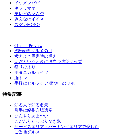
イケメンパパ
キラリママ
テレビのツムジ
みんなのイイネ
スグレMONO
Cinema Preview
B級合戦 グルメの目
考えよう災害時の備え
いざというときに役立つ防災グッズ
祭りびより
ボタニカルライフ
脳トレ
手軽にセルフケア 癒やしのツボ
特集記事
知る人ぞ知る名景
勝手に紀州穴場遺産
ひんやりあま〜い
こだわりたっぷりかき氷
サービスエリア・パーキングエリアで楽しむ
ご当地グルメ