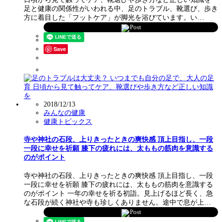
足と健康の関係性がいわれる中、足のトラブル、靴選び、歩き
方に着目した「フットケア」が脚光を浴びています。い…
Post
Save
2018/12/13
みんなの健康
健康トピックス
寺や神社の石段、上りきったときの爽快感 頂上目指し、一段
一段に幸せを祈願 膝下の疲れには、太ももの筋肉を意識する
のがポイント
寺や神社の石段、上りきったときの爽快感 頂上目指し、一段
一段に幸せを祈願 膝下の疲れには、太ももの筋肉を意識する
のがポイント 一年の幸せを祈る初詣。見上げるほど長く、急
な石段が続く神社や寺も珍しくありません。途中で息が上…
Post