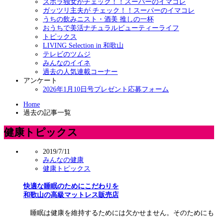
ズボラ独女がチェック！！スーパーのイマコレ
ガッツリ主夫が チェック！！スーパーのイマコレ
うちの飲みニスト・酒美 推しの一杯
おうちで美活ナチュラルビューティーライフ
トピックス
LIVING Selection in 和歌山
テレビのツムジ
みんなのイイネ
過去の人気連載コーナー
アンケート
2026年1月10日号プレゼント応募フォーム
Home
過去の記事一覧
健康トピックス
2019/7/11
みんなの健康
健康トピックス
快適な睡眠のためにこだわりを
和歌山の高級マットレス販売店
睡眠は健康を維持するためには欠かせません。そのためにも