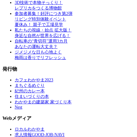
3D技術で本物そっくり！
レプリカをつくる博物館
参加者募集！好評につき第2弾
リビング特別体験イベント
夏休み！ 親子で工場見学
私たちの視線・始点 拡大版！
身近な自然が世界を広げる！
自転車の“青切符”運用3カ月
あなたの運転大丈夫？
ジメジメな日も心地よく
梅雨は香りでリフレッシュ
発行物
カフェわかやま2023
まちぐるめぐり
紀州のカレー本
住まいづくりの本
わかやまの建築家 家づくり本
Nest
Webメディア
ロカルわかやま
求人情報GOOD-JOB-NAVI