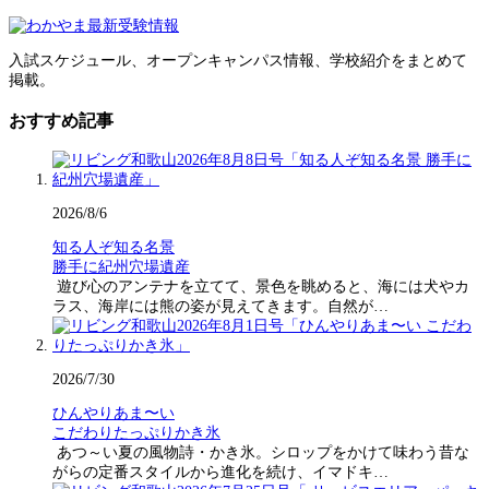
入試スケジュール、オープンキャンパス情報、学校紹介をまとめて
掲載。
おすすめ記事
2026/8/6
知る人ぞ知る名景
勝手に紀州穴場遺産
遊び心のアンテナを立てて、景色を眺めると、海には犬やカ
ラス、海岸には熊の姿が見えてきます。自然が…
2026/7/30
ひんやりあま〜い
こだわりたっぷりかき氷
あつ～い夏の風物詩・かき氷。シロップをかけて味わう昔な
がらの定番スタイルから進化を続け、イマドキ…