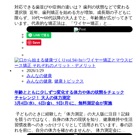
対応できる歯並びや症例の違いは？ 歯列の状態などで変わる
選択肢 近年、歯列矯正を始める方が増加。成長期の子どもに
限らず、10代〜60代以降の大人までと、年齢層が広がってきて
います。代表的な矯正法は、「ワイヤー矯正」と…
Post
Save
2026/1/29
みんなの健康
みんなの健康
,
健康トピックス
年齢とともに少しずつ変化する体力や体の状態をチェック
チャレンジ！ 大人の体力測定
3月4日(水)、6日(金)、9日(月)に、無料測定会が実施
子どものときに経験した「体力測定」の大人版に注目！記録
を競うのではなく、自身の体力の現状を知り、健康維持や生活
習慣改善へのきっかけづくりとして活用されています。春の訪
れを前に、自分の体力を確かめませんか。 体力測定会に…