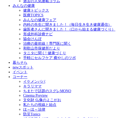
過去の人気連載コラム
みんなの健康
健康トピックス
医療TOPICS
みんなの健康フェア
内科の先生に聞きました！（毎日生き生き健康通信）
歯医者さんに聞きました！（口から始まる健康づくり）
形成外科診療ナビ
協会けんぽ
治療の最前線！専門医に聞く
和歌山市保健所だより
タニタに聞く! 健康づくり
手軽にセルフケア 癒やしのツボ
暮らそら
newスポット
イベント
コーナー
イケメンパパ
キラリママ
ちまたで話題のスグレMONO
Cinema Preview
文化財 仏像のよこがお
私たちの視線と始点
ほ～ほ～法律
防災Topics