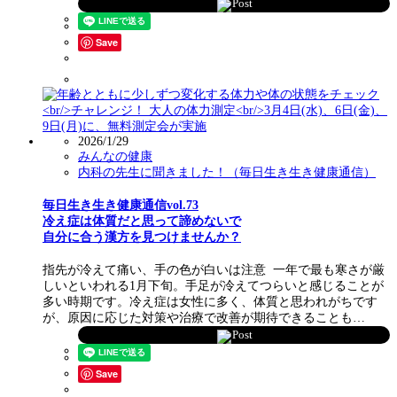
Post
Save
2026/1/29
みんなの健康
内科の先生に聞きました！（毎日生き生き健康通信）
毎日生き生き健康通信vol.73
冷え症は体質だと思って諦めないで
自分に合う漢方を見つけませんか？
指先が冷えて痛い、手の色が白いは注意 一年で最も寒さが厳
しいといわれる1月下旬。手足が冷えてつらいと感じることが
多い時期です。冷え症は女性に多く、体質と思われがちです
が、原因に応じた対策や治療で改善が期待できることも…
Post
Save