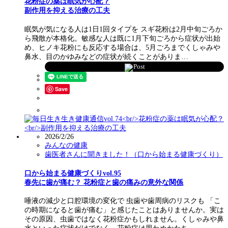
花粉症の薬は眠気が心配？
副作用を抑える治療の工夫
眠気が気になる人は1日1回タイプを スギ花粉は2月中旬ごろか
ら飛散が本格化。敏感な人は既に1月下旬ごろから症状が出始
め、ヒノキ花粉にも反応する場合は、5月ごろまでくしゃみや
鼻水、目のかゆみなどの症状が続くことがありま…
Post
Save
2026/2/26
みんなの健康
歯医者さんに聞きました！（口から始まる健康づくり）
口から始まる健康づくりvol.95
春先に歯が痛む？ 花粉症と歯の痛みの意外な関係
唾液の減少と口腔環境の変化で 虫歯や歯周病のリスクも 「こ
の時期になると歯が痛む」と感じたことはありませんか。実は
その原因、虫歯ではなく花粉症かもしれません。くしゃみや鼻