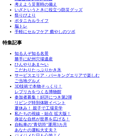
考えよう災害時の備え
いざというときに役立つ防災グッズ
祭りびより
ボタニカルライフ
脳トレ
手軽にセルフケア 癒やしのツボ
特集記事
知る人ぞ知る名景
勝手に紀州穴場遺産
ひんやりあま〜い
こだわりたっぷりかき氷
サービスエリア・パーキングエリアで楽しむ
ご当地グルメ
3D技術で本物そっくり！
レプリカをつくる博物館
参加者募集！好評につき第2弾
リビング特別体験イベント
夏休み！ 親子で工場見学
私たちの視線・始点 拡大版！
身近な自然が世界を広げる！
自転車の“青切符”運用3カ月
あなたの運転大丈夫？
ジメジメな日も心地よく