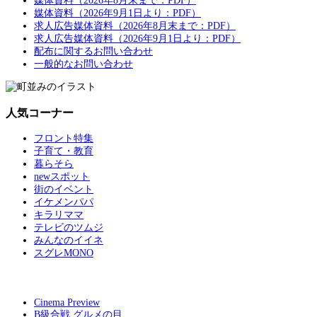
媒体資料（2026年8月末まで：PDF）
媒体資料（2026年9月1日より：PDF）
求人広告媒体資料（2026年8月末まで：PDF）
求人広告媒体資料（2026年9月1日より：PDF）
配布に関するお問い合わせ
一般的なお問い合わせ
人気コーナー
フロント特集
子育て・教育
暮らそら
newスポット
街のイベント
イケメンパパ
キラリママ
テレビのツムジ
みんなのイイネ
スグレMONO
Cinema Preview
B級合戦 グルメの目