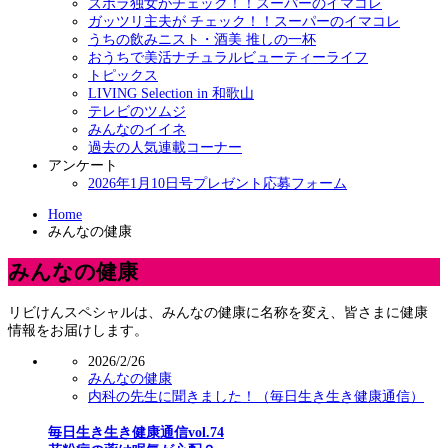
ズボラ独女がチェック！！スーパーのイマコレ
ガッツリ主夫が チェック！！スーパーのイマコレ
うちの飲みニスト・酒美 推しの一杯
おうちで美活ナチュラルビューティーライフ
トピックス
LIVING Selection in 和歌山
テレビのツムジ
みんなのイイネ
過去の人気連載コーナー
アンケート
2026年1月10日号プレゼント応募フォーム
Home
みんなの健康
みんなの健康
リビけんスペシャルは、みんなの健康に名称を変え、皆さまに健康
情報をお届けします。
2026/2/26
みんなの健康
内科の先生に聞きました！（毎日生き生き健康通信）
毎日生き生き健康通信vol.74