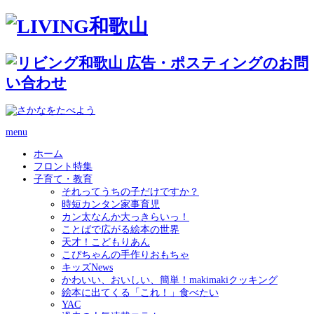
menu
ホーム
フロント特集
子育て・教育
それってうちの子だけですか？
時短カンタン家事育児
カン太なんか大っきらいっ！
ことばで広がる絵本の世界
天才！こどもりあん
こぴちゃんの手作りおもちゃ
キッズNews
かわいい、おいしい、簡単！makimakiクッキング
絵本に出てくる「これ！」食べたい
YAC