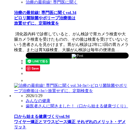
治療の最前線! 専門医に聞く
治療の最前線! 専門医に聞くvol.34
ピロリ菌除菌やポリープ治療後は
放置せずに、定期検査を
消化器内科で診察していると、がん検診で胃カメラ検査や大
腸カメラ検査を受けたものの、その後は検査を受けていないと
いう患者さんを見かけます。胃がん検診は2年に1回の胃カメラ
検査、または胃X線検査、大腸がん検診は毎年の便潜血…
Post
Save
2026/1/29
みんなの健康
歯医者さんに聞きました！（口から始まる健康づくり）
口から始まる健康づくりvol.94
ワイヤー矯正とマウスピース矯正 それぞれのメリット・デメ
リット