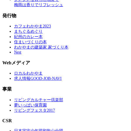
梅雨は香りでリフレッシュ
発行物
カフェわかやま2023
まちぐるめぐり
紀州のカレー本
住まいづくりの本
わかやまの建築家 家づくり本
Nest
Webメディア
ロカルわかやま
求人情報GOOD-JOB-NAVI
事業
リビングカルチャー倶楽部
夢いっぱい保育園
リビングフェスタ2017
CSR
日本宇宙少年団和歌山分団