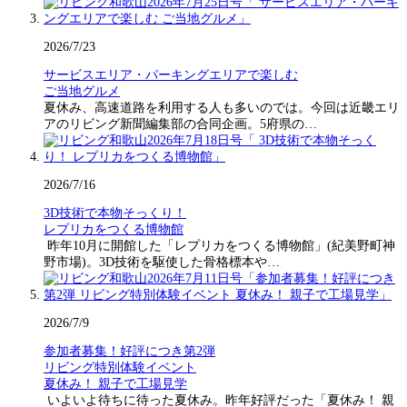
2026/7/23
サービスエリア・パーキングエリアで楽しむ
ご当地グルメ
夏休み、高速道路を利用する人も多いのでは。今回は近畿エリ
アのリビング新聞編集部の合同企画。5府県の…
2026/7/16
3D技術で本物そっくり！
レプリカをつくる博物館
昨年10月に開館した「レプリカをつくる博物館」(紀美野町神
野市場)。3D技術を駆使した骨格標本や…
2026/7/9
参加者募集！好評につき第2弾
リビング特別体験イベント
夏休み！ 親子で工場見学
いよいよ待ちに待った夏休み。昨年好評だった「夏休み！ 親